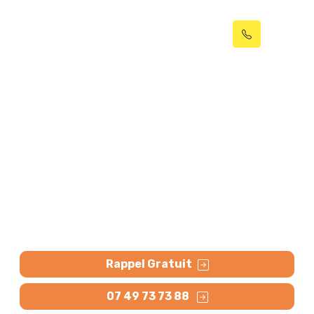
Débouchage canalisation
Villeneuve-d'Ascq (59650)
et curage réseaux
Débouché ou Remboursé ! Débouchage canalisation
à Villeneuve-d'Ascq (WC, évier, baignoire, égout
bouché) par hydrocurage. Curage pour dépôt,
bouchon, racine. Contactez-nous.
Rappel Gratuit
07 49 73 73 88