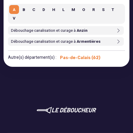
A
B
C
D
H
L
M
O
R
S
T
V
Débouchage canalisation et curage à
Anzin
Débouchage canalisation et curage à
Armentières
Autre(s) département(s) :
Pas-de-Calais (62)