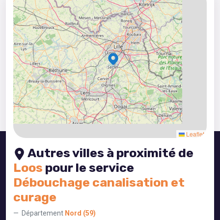
5
3
8
2
4
5
3
Leaflet
Autres villes à proximité de
Loos
pour le service
Débouchage canalisation et
curage
Département
Nord (59)