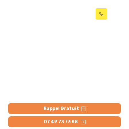
Débouchage canalisation
Loos (59120) et curage
réseaux
Débouché ou Remboursé ! Débouchage canalisation
à Loos (WC, évier, baignoire, égout bouché) par
hydrocurage. Curage pour dépôt, bouchon, racine.
Contactez-nous.
Rappel Gratuit
07 49 73 73 88