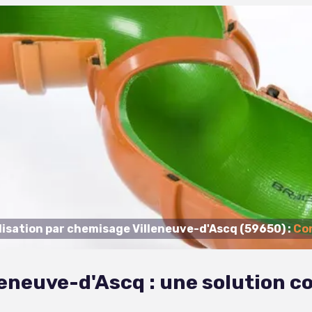
lisation par chemisage Villeneuve-d'Ascq (59650) :
Con
eneuve-d'Ascq : une solution c