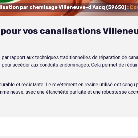
lisation par chemisage Villeneuve-d'Ascq (59650) :
Con
pour vos canalisations Villene
rapport aux techniques traditionnelles de réparation de canalis
user pour accéder aux conduits endommagés. Cela permet de rédu
urable et résistante. Le revêtement en résine utilisé est conçu p
 comme neuve, avec une étanchéité parfaite et une robustesse accr