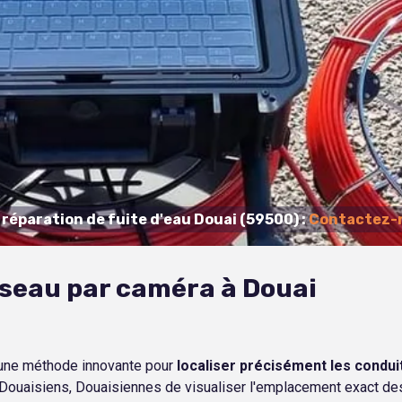
réparation de fuite d'eau Douai (59500) :
Contactez-n
éseau par caméra à Douai
t une méthode innovante pour
localiser précisément les conduit
ouaisiens, Douaisiennes de visualiser l'emplacement exact des co