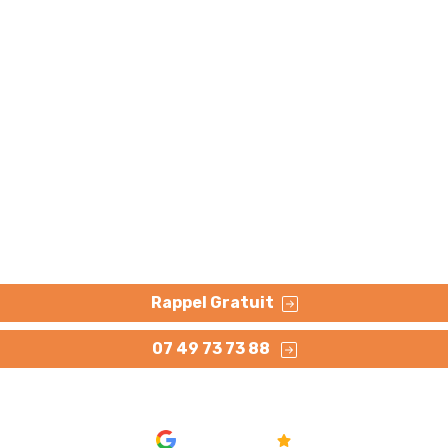
te d'eau non destruct
réseau Douai (59500
tive (sans casse) à Douai. Techniques : Gaz traceur, mach
Rappel Gratuit
07 49 73 73 88
AVIS
4.8/5