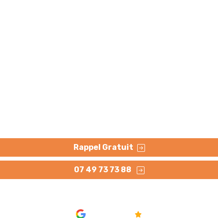
te d'eau non destruct
réseau Nord (59)
ve (sans casse) en Nord (59). Techniques : Gaz traceur, ma
Rappel Gratuit
07 49 73 73 88
AVIS
4.8/5