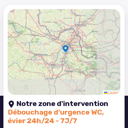
5
3
8
2
4
5
3
Leaflet
Notre
zone d'intervention
Débouchage d'urgence WC,
évier 24h/24 - 7J/7