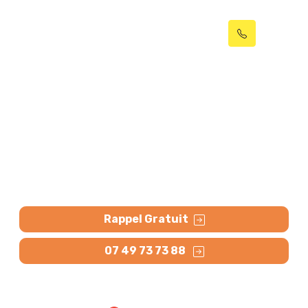
Débouchage en urgence
24h/24 - 7J/7
Débouchage d’urgence 24h/24 - 7J/7 dans les
meilleurs délais : WC, tout à l’égout, évier, baignoire,
puisard, lavabo, broyeur WC etc. Contactez-nous.
Rappel Gratuit
07 49 73 73 88