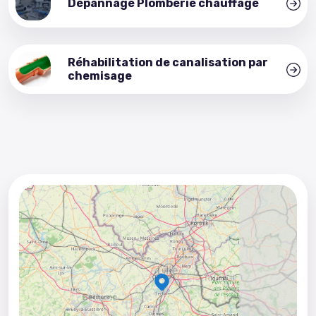
Dépannage Plomberie chauffage
Réhabilitation de canalisation par
chemisage
5
3
8
2
4