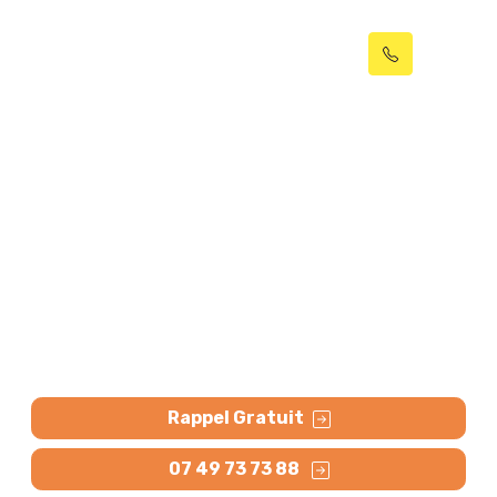
Débouchage en urgence
24h/24 - 7J/7 Hazebrouck
(59190)
Débouchage d’urgence 24h/24 - 7J/7 à Hazebrouck
dans les meilleurs délais : WC, tout à l’égout, évier,
baignoire, puisard, lavabo, broyeur WC etc.
Contactez-nous.
Rappel Gratuit
07 49 73 73 88