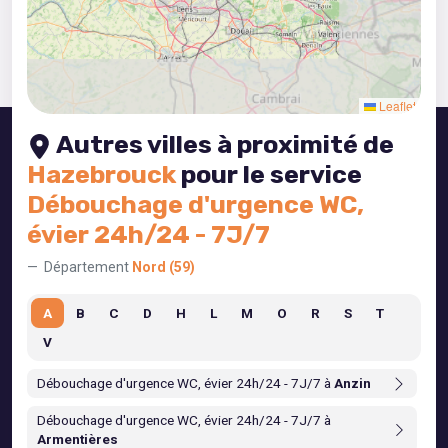
5
3
Leaflet
Autres villes à proximité de
Hazebrouck
pour le service
Débouchage d'urgence WC,
évier 24h/24 - 7J/7
Département
Nord (59)
A
B
C
D
H
L
M
O
R
S
T
V
Débouchage d'urgence WC, évier 24h/24 - 7J/7 à
Anzin
Débouchage d'urgence WC, évier 24h/24 - 7J/7 à
Armentières