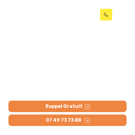
Réhabilitation de
canalisation par
chemisage Arras (62000)
Canalisation cassée ? Réhabilitation de canalisation
par chemisage à Arras. Méthode rapide, durable et
non invasive pour des canalisations comme neuves.
Rappel Gratuit
07 49 73 73 88