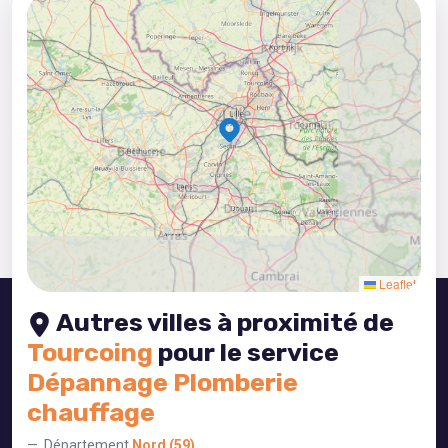
5
3
8
2
4
5
3
Leaflet
Autres villes à proximité de
Tourcoing
pour le service
Dépannage Plomberie
chauffage
Département
Nord (59)