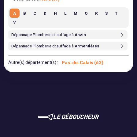
A
B
C
D
H
L
M
O
R
S
T
V
Dépannage Plomberie chauffage à
Anzin
Dépannage Plomberie chauffage à
Armentières
Autre(s) département(s) :
Pas-de-Calais (62)