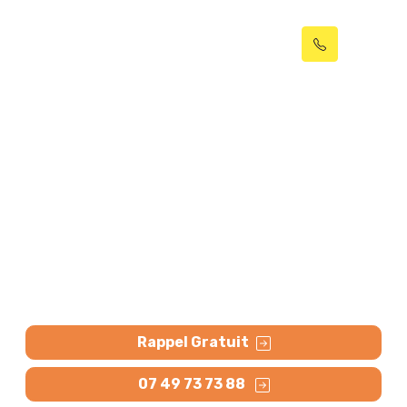
Dépannage Plomberie
chauffage Tourcoing
(59200)
Plombier Chauffagiste à Tourcoing : Dépannage
plomberie, réparation fuite, remplacement
robinetterie, WC, dépannage chaudière gaz, ballon
d’eau chaude, cumulus.
Rappel Gratuit
07 49 73 73 88