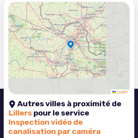
5
3
8
2
4
5
3
Leaflet
Autres villes à proximité de
Lillers
pour le service
Inspection vidéo de
canalisation par caméra