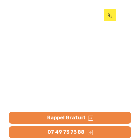
Inspection vidéo de
canalisation par caméra
Lillers (62190)
Inspection vidéo de canalisation à Lillers par
passage caméra pour un diagnostic et contrôle
précis et rapide de l’état des canalisations,
recherche de bouchon
Rappel Gratuit
07 49 73 73 88