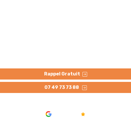
 canalisation par ca
sage caméra pour un diagnostic et contrôle précis et rapid
Rappel Gratuit
07 49 73 73 88
AVIS
4.8/5