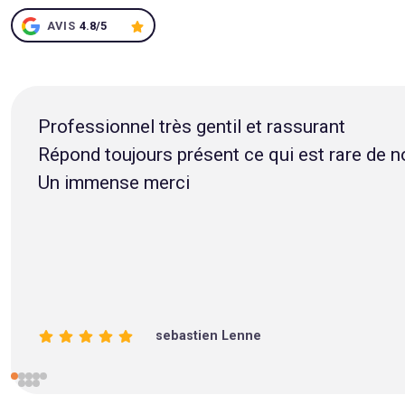
AVIS
4.8/5
Juste au top 👌 entre gentillesse, rapidité et
frederic baraniecki