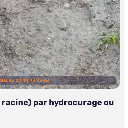
us au 07 49 73 73 88
e racine) par hydrocurage ou