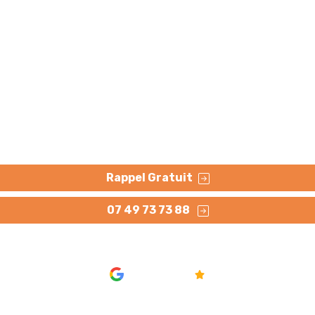
canalisation Aire-sur
ppression ou extraction des racines qui peuvent s'y loger. A
Rappel Gratuit
07 49 73 73 88
AVIS
4.8/5