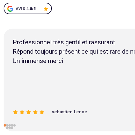
AVIS
4.8/5
Juste au top 👌 entre gentillesse, rapidité et
frederic baraniecki