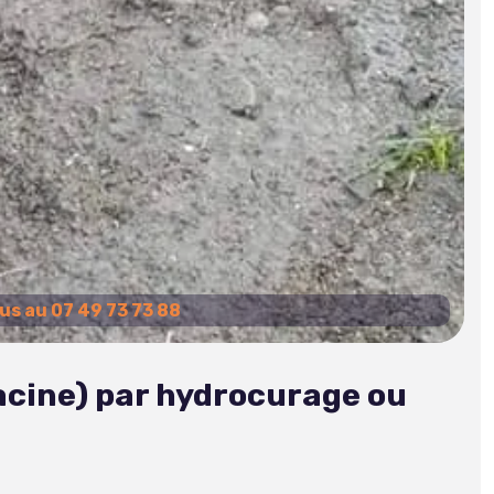
s au 07 49 73 73 88
acine) par hydrocurage ou