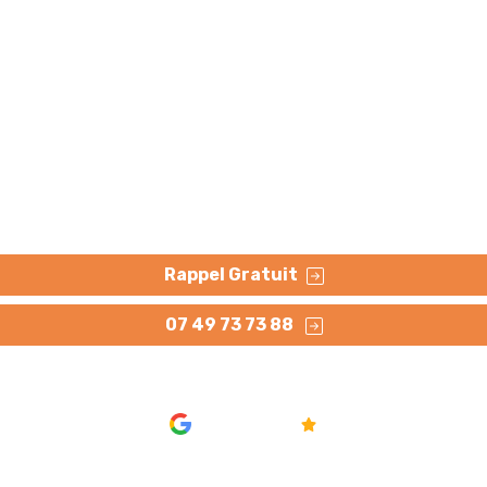
 canalisation Valenc
ression ou extraction des racines qui peuvent s'y loger. At
Rappel Gratuit
07 49 73 73 88
AVIS
4.8/5